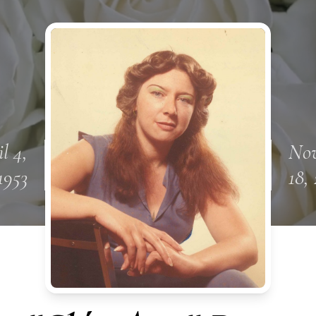
l 4,
No
1953
18,