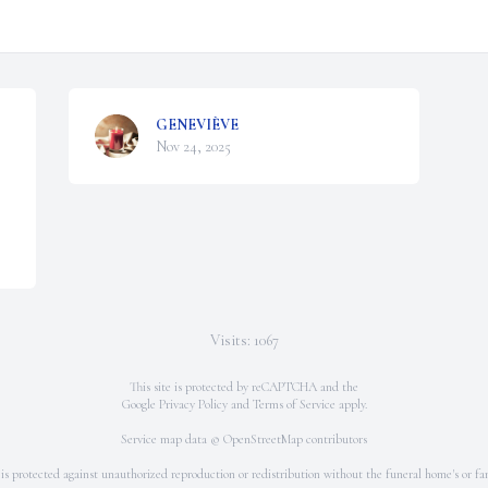
GENEVIÈVE
Nov 24, 2025
Visits: 1067
This site is protected by reCAPTCHA and the
Google
Privacy Policy
and
Terms of Service
apply.
Service map data ©
OpenStreetMap
contributors
 is protected against unauthorized reproduction or redistribution without the funeral home's or fam