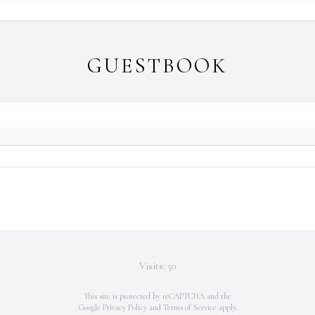
GUESTBOOK
Visits: 50
This site is protected by reCAPTCHA and the
Google
Privacy Policy
and
Terms of Service
apply.