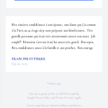
Mes sincères condoléances à son épouse,  une dame que j’ai connue 
à la Pietà au 4e étage où je suis préposée aux bénéficiaires.  Très 
gentille personne qui était très attentionnée envers son mari.  Joli 
couple!!  Monsieur Gervais était lui aussi très gentil.  Bon repos.  
Mes condoléances aussi à la famille et aux proches.  Bon courage.
FRANCINE ST-PIERRE
Sep 06, 2025
Visits: 651
This site is protected by reCAPTCHA and the
Google
Privacy Policy
and
Terms of Service
apply.
Service map data ©
OpenStreetMap
contributors