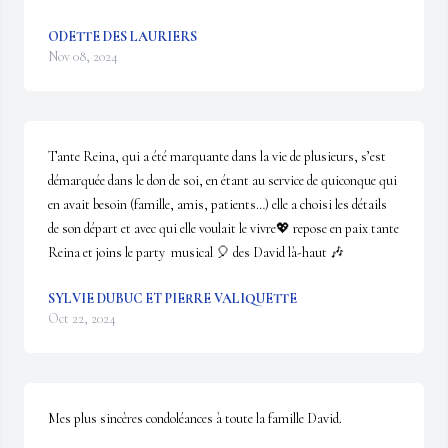
ODETTE DES LAURIERS
Nov 08, 2024
Tante Reina, qui a été marquante dans la vie de plusieurs, s’est 
démarquée dans le don de soi, en étant au service de quiconque qui 
en avait besoin (famille, amis, patients…) elle a choisi les détails 
de son départ et avec qui elle voulait le vivre💖 repose en paix tante 
Reina et joins le party  musical 🎈 des David là-haut 🎶
SYLVIE DUBUC ET PIERRE VALIQUETTE
Oct 22, 2024
Mes plus sincères condoléances à toute la famille David.