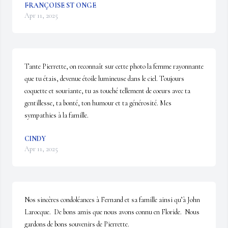
FRANÇOISE ST ONGE
Apr 11, 2025
Tante Pierrette, on reconnaît sur cette photo la femme rayonnante 
que tu étais, devenue étoile lumineuse dans le ciel. Toujours 
coquette et souriante, tu as touché tellement de coeurs avec ta 
gentillesse, ta bonté, ton humour et ta générosité. Mes 
sympathies à la famille.
CINDY
Apr 11, 2025
Nos sincères condoléances à Fernand et sa famille ainsi qu’à John 
Larocque.  De bons amis que nous avons connu en Floride.  Nous 
gardons de bons souvenirs de Pierrette.