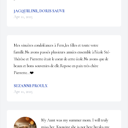
JACQUELINE, DORIS SAUVE
Apr 11, 2025
Mes sincères condoléances à Fern,les filles et toute votre 
famille.Ns avons passés plusieurs années ensemble à l’école Sté-
Thérèse et Pierrette était le coeur de cette école.Ns avons que de 
beaux et bons souvenirs de elle.Repose en paix très chère 
Pierrette…❤️
SUZANNE PROULX
Apr 11, 2025
My Aunt was my summer mom. I will truly 
miss her. Knowing she is not here breaks my 