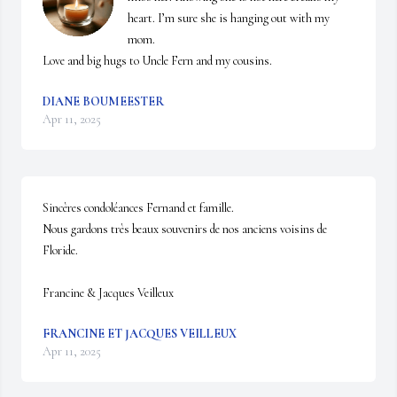
heart. I’m sure she is hanging out with my 
mom. 

Love and big hugs to Uncle Fern and my cousins.
DIANE BOUMEESTER
Apr 11, 2025
Sincères condoléances Fernand et famille.  

Nous gardons très beaux souvenirs de nos anciens voisins de 
Floride.

Francine & Jacques Veilleux
FRANCINE ET JACQUES VEILLEUX
Apr 11, 2025