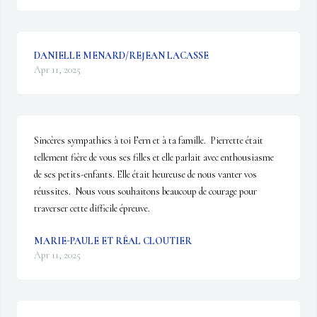
DANIELLE MENARD/REJEAN LACASSE
Apr 11, 2025
Sincères sympathies à toi Fern et à ta famille.  Pierrette était 
tellement fière de vous ses filles et elle parlait avec enthousiasme 
de ses petits-enfants. Elle était heureuse de nous vanter vos 
réussites.  Nous vous souhaitons beaucoup de courage pour 
traverser cette difficile épreuve.
MARIE-PAULE ET RÉAL CLOUTIER
Apr 11, 2025