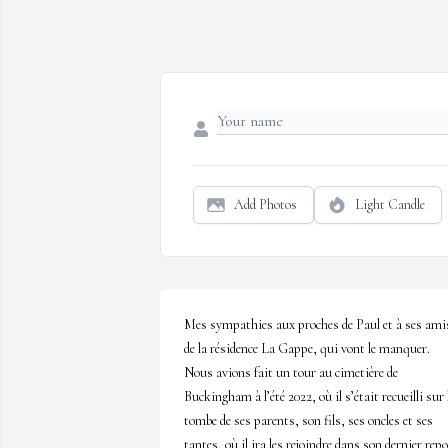
Add Photos
Light Candle
Mes sympathies aux proches de Paul et à ses amis
de la résidence La Gappe, qui vont le manquer. 
Nous avions fait un tour au cimetière de 
Buckingham à l’été 2022, où il s’était recueilli sur l
tombe de ses parents, son fils, ses oncles et ses 
tantes, où il ira les rejoindre dans son dernier repos