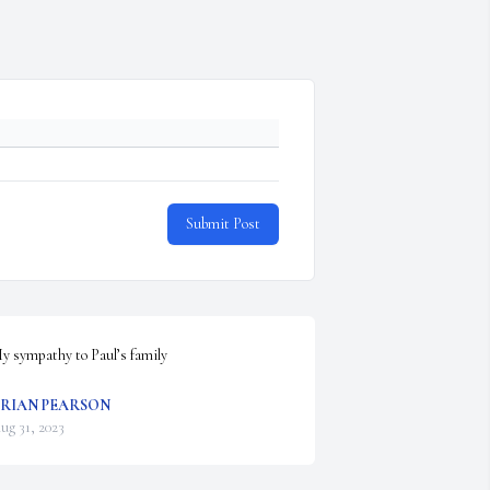
Submit Post
y sympathy to Paul’s family
RIAN PEARSON
ug 31, 2023