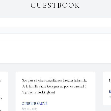
GUESTBOOK
 
Nos plus sincères condoléances à toutes la famille.  

M
De la famille Sauvé (collègues au poches baseball à 
B
l’âge d’or de Buckingham)
A
a 
GINETTE SAUVÉ
Sep 01, 2023
. 