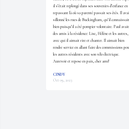
il s’était replongé dans ses souvenirs d’enfance en 
repassant là où sa parenté passait ses étés. Il avai
sillonné les rues de Buckingham, qu’il connaissait
bien puisqu’il a été pompier volontaire. Paul avait 
des amis à la résidence: Lise, Hélène et les autres, 
avec qui il aimait rire et chanter. Il aimait bien 
rendre service en allant faire des commissions pou
les autres résidents avec son vélo électrique. 
Aurevoir et repose en paix, cher ami!
CINDY
Oct 09, 2023