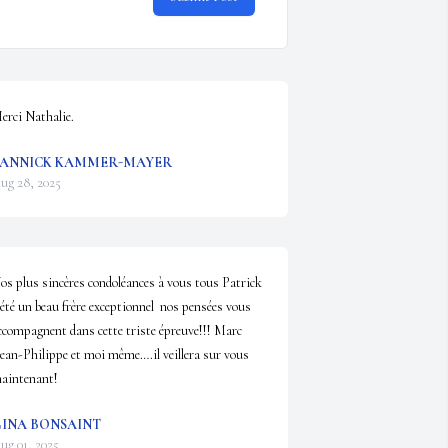
erci Nathalie.
ANNICK KAMMER-MAYER
ug 28, 2025
os plus sincères condoléances à vous tous Patrick 
 été un beau frère exceptionnel  nos pensées vous 
ccompagnent dans cette triste épreuve!!! Marc 
Jean-Philippe et moi même….il veillera sur vous 
aintenant!
INA BONSAINT
ug 01, 2025