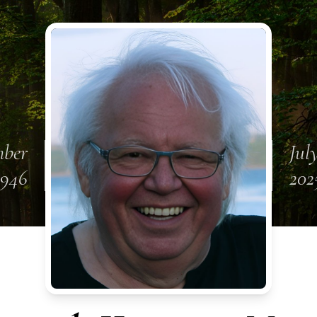
mber
July
1946
202