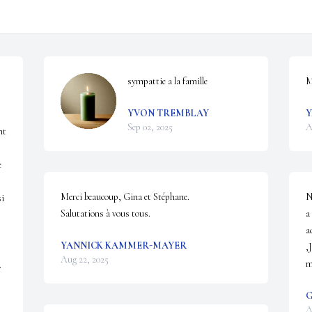
sympattie a la famille
M
YVON TREMBLAY
Y
Sep 02, 2025
A
t 
 
Merci beaucoup, Gina et Stéphane.

N
i 
Salutations à vous tous.
a
a
YANNICK KAMMER-MAYER
,
Aug 22, 2025
m


G
A