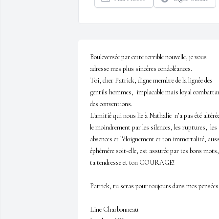
Bouleversée par cette terrible nouvelle, je vous 
adresse mes plus sincères condoléances.

Toi, cher Patrick, digne membre de la lignée des 
gentils hommes,  implacable mais loyal combattan
des conventions. 

L'amitié qui nous lie à Nathalie  n’a pas été altérée
le moindrement par les silences, les ruptures,  les 
absences et l’éloignement et ton immortalité, auss
éphémère soit-elle, est assurée par tes bons mots, 
ta tendresse et ton COURAGE!

Patrick, tu seras pour toujours dans mes pensées.
Line Charbonneau
