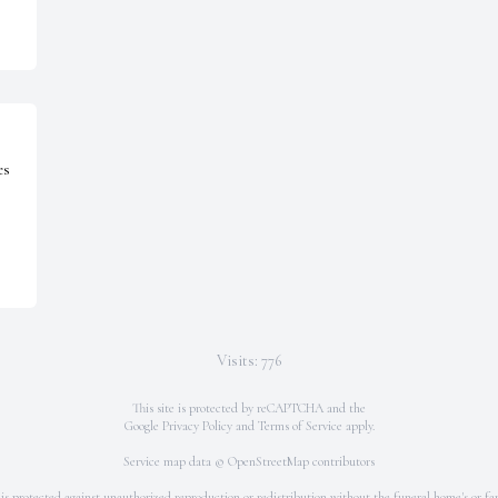
  
Visits: 776
This site is protected by reCAPTCHA and the
Google
Privacy Policy
and
Terms of Service
apply.
Service map data ©
OpenStreetMap
contributors
 is protected against unauthorized reproduction or redistribution without the funeral home's or fam