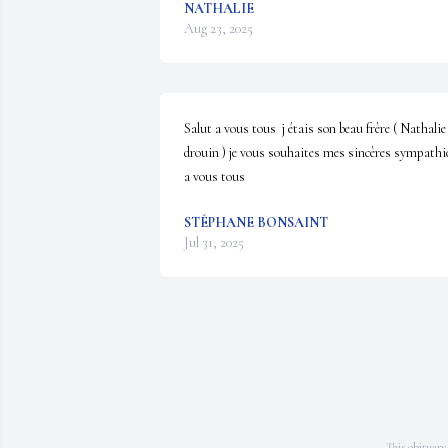
NATHALIE
Aug 23, 2025
Salut a vous tous  j étais son beau frère ( Nathalie 
drouin ) je vous souhaites mes sincères sympathies
a vous tous
STÉPHANE BONSAINT
Jul 31, 2025
This obituary