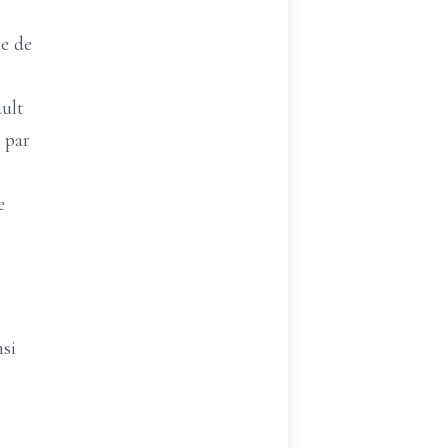
le de
ault
 par
e
si