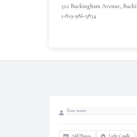
322 Buckingham Avenue, Buck
1-819-986-3834
Add Photos
Light Candle