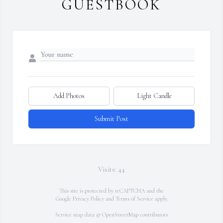
GUESTBOOK
Add Photos
Light Candle
Submit Post
Visits: 44
This site is protected by reCAPTCHA and the
Google
Privacy Policy
and
Terms of Service
apply.
Service map data ©
OpenStreetMap
contributors