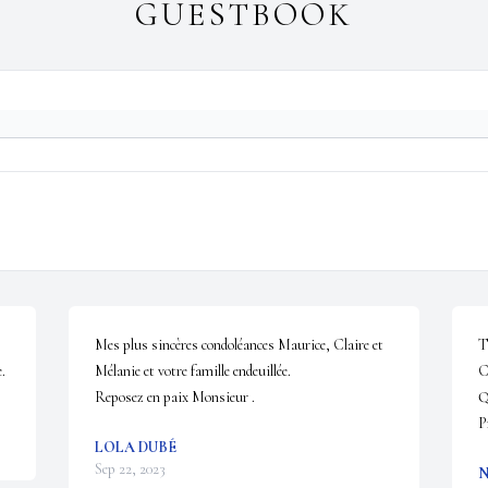
GUESTBOOK
Mes plus sincères condoléances Maurice, Claire et 
T
.
Mélanie et votre famille endeuillée.

C
Reposez en paix Monsieur .
Q
P
LOLA DUBÉ
Sep 22, 2023
N