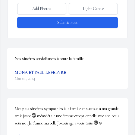
Add Photos
Light Candle
Submit Post
Nos sincères condoléances à toute la famille
MONA ET PAUL LEFEBVRE
Mar 01, 2024
Mes plus sincères sympathies à la famille et surtout à ma grande 
amie josee 😇 mémé était une femme exceptionnelle avec son beau 
sourire . Je t’aime ma belle Jo courage à vous tous 😇☺️