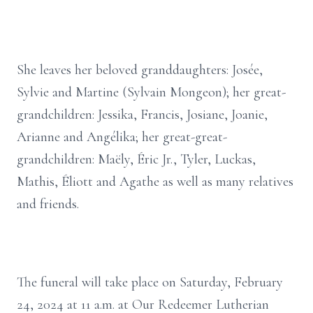
She leaves her beloved granddaughters: Josée,
Sylvie and Martine (Sylvain Mongeon); her great-
grandchildren: Jessika, Francis, Josiane, Joanie,
Arianne and Angélika; her great-great-
grandchildren: Maëly, Éric Jr., Tyler, Luckas,
Mathis, Éliott and Agathe as well as many relatives
and friends.
The funeral will take place on Saturday, February
24, 2024 at 11 a.m. at Our Redeemer Lutherian