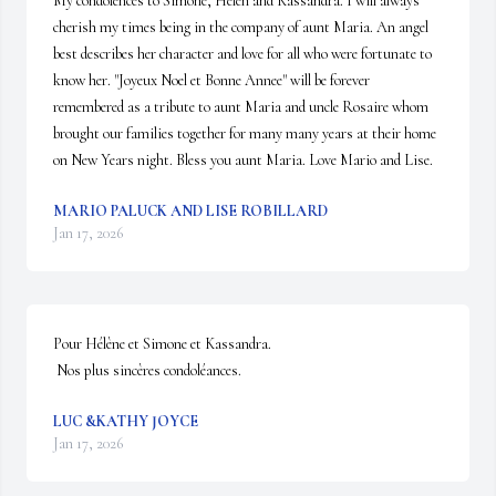
My condolences to Simone, Helen and Kassandra. I will always 
cherish my times being in the company of aunt Maria. An angel 
best describes her character and love for all who were fortunate to 
know her. "Joyeux Noel et Bonne Annee" will be forever 
remembered as a tribute to aunt Maria and uncle Rosaire whom 
brought our families together for many many years at their home 
on New Years night. Bless you aunt Maria. Love Mario and Lise.
MARIO PALUCK AND LISE ROBILLARD
Jan 17, 2026
Pour Hélène et Simone et Kassandra.

 Nos plus sincères condoléances.
LUC &KATHY JOYCE
Jan 17, 2026