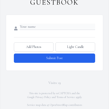
GUESTBOOK
Add Photos
Light Candle
Submit Post
Visits: 19
This site is protected by reCAPTCHA and the
Google
Privacy Policy
and
Terms of Service
apply.
Service map data ©
OpenStreetMap
contributors