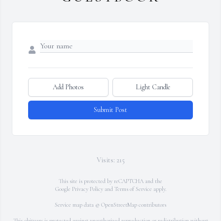
Add Photos
Light Candle
Submit Post
Visits: 215
This site is protected by reCAPTCHA and the
Google
Privacy Policy
and
Terms of Service
apply.
Service map data ©
OpenStreetMap
contributors
This obituary is protected against unauthorized reproduction or redistribution without