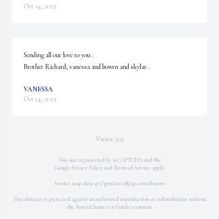
Oct 14, 2023
Sending all our love to you . 

Brother Richard, vanessa and bowen and skylar .
VANESSA
Oct 14, 2023
Visits: 105
This site is protected by reCAPTCHA and the
Google
Privacy Policy
and
Terms of Service
apply.
Service map data ©
OpenStreetMap
contributors
This obituary is protected against unauthorized reproduction or redistribution without
the funeral home's or family's consent.