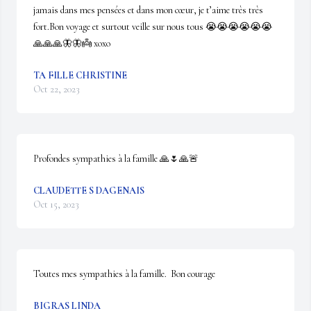
jamais dans mes pensées et dans mon cœur, je t’aime très très 
fort.Bon voyage et surtout veille sur nous tous 😭😭😭😭😭😭
🙏🙏🙏🦋🦋👼 xoxo
TA FILLE CHRISTINE
Oct 22, 2023
Profondes sympathies à la famille 🙏🌷🙏🚨
CLAUDETTE S DAGENAIS
Oct 15, 2023
Toutes mes sympathies à la famille.  Bon courage
BIGRAS LINDA