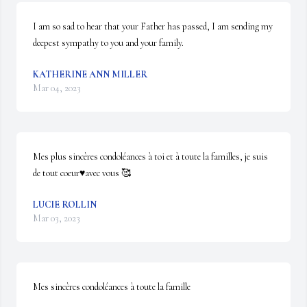
I am so sad to hear that your Father has passed, I am sending my 
deepest sympathy to you and your family.
KATHERINE ANN MILLER
Mar 04, 2023
Mes plus sincères condoléances à toi et à toute la familles, je suis 
de tout coeur♥️avec vous 🥰
LUCIE ROLLIN
Mar 03, 2023
Mes sincères condoléances à toute la famille