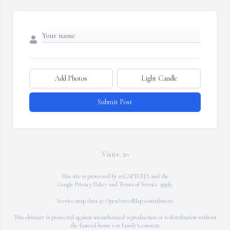
Add Photos
Light Candle
Submit Post
Visits: 20
This site is protected by reCAPTCHA and the
Google
Privacy Policy
and
Terms of Service
apply.
Service map data ©
OpenStreetMap
contributors
This obituary is protected against unauthorized reproduction or redistribution without
the funeral home's or family's consent.