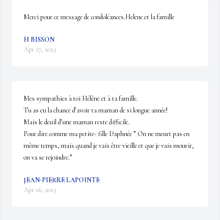
Merci pour ce message de condoléances.Helene et la famille
H BISSON
Apr 17, 2023
Mes sympathies à toi Hélène et à ta famille.

Tu as eu la chance d’avoir ta maman de si longue année!

Mais le deuil d’une maman reste difficile.

Pour dire comme ma petite- fille Daphnée ” On ne meurt pas en 
même temps, mais quand je vais être vieille et que je vais mourir, 
on va se rejoindre.”
JEAN-PIERRE LAPOINTE
Apr 16, 2023