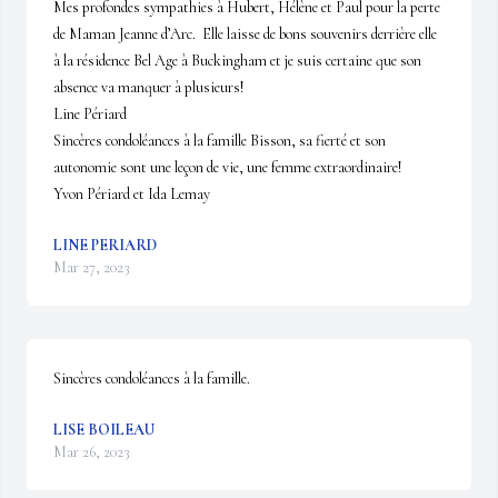
Mes profondes sympathies à Hubert, Hélène et Paul pour la perte 
de Maman Jeanne d’Arc.  Elle laisse de bons souvenirs derrière elle 
à la résidence Bel Age à Buckingham et je suis certaine que son 
absence va manquer à plusieurs!

Line Périard

Sincères condoléances à la famille Bisson, sa fierté et son 
autonomie sont une leçon de vie, une femme extraordinaire!

Yvon Périard et Ida Lemay
LINE PERIARD
Mar 27, 2023
Sincères condoléances à la famille.
LISE BOILEAU
Mar 26, 2023