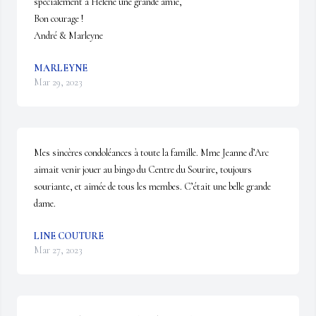
spécialement à Hélène une grande amie,

Bon courage !

André & Marleyne
MARLEYNE
Mar 29, 2023
Mes sincères condoléances à toute la famille. Mme Jeanne d’Arc 
aimait venir jouer au bingo du Centre du Sourire, toujours 
souriante, et aimée de tous les membes. C’était une belle grande 
dame.
LINE COUTURE
Mar 27, 2023