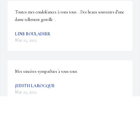
Toutes mes condoléances à vous tous  . Des beaux souvenirs d’une 
dame tellement gentille  .
LINE BOULADIER
Mar 25, 2023
Mes sincères sympathies à vous tous
JUDITH LAROCQUE
Mar 25, 2023
Sincères condoléances,
DIANE MERCIER