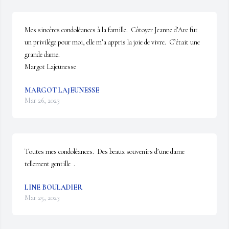
Mes sincères condoléances à la famille.  Côtoyer Jeanne d’Arc fut 
un privilège pour moi, elle m’a appris la joie de vivre.  C’était une 
grande dame.

Margot Lajeunesse
MARGOT LAJEUNESSE
Mar 26, 2023
Toutes mes condoléances.  Des beaux souvenirs d’une dame 
tellement gentille  .
LINE BOULADIER
Mar 25, 2023