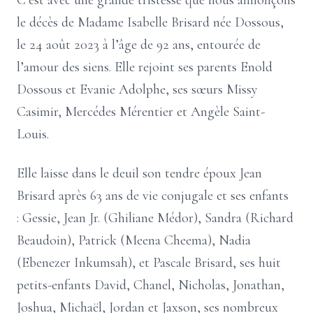
C’est avec une grande tristesse que nous annonçons
le décès de Madame Isabelle Brisard née Dossous,
le 24 août 2023 à l’âge de 92 ans, entourée de
l’amour des siens. Elle rejoint ses parents Enold
Dossous et Evanie Adolphe, ses sœurs Missy
Casimir, Mercédes Mérentier et Angèle Saint-
Louis.
Elle laisse dans le deuil son tendre époux Jean
Brisard après 63 ans de vie conjugale et ses enfants
: Gessie, Jean Jr. (Ghiliane Médor), Sandra (Richard
Beaudoin), Patrick (Meena Cheema), Nadia
(Ebenezer Inkumsah), et Pascale Brisard, ses huit
petits-enfants David, Chanel, Nicholas, Jonathan,
Joshua, Michaël, Jordan et Jaxson, ses nombreux