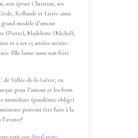
in, son époux Christian, ses
écile, Rollande et Liette ainsi
 un grand modèle d’amour
ne (Pierre), Madeleine (Michel),
ts et à ses 15 arrière-arrière-
nce. Elle laisse aussi son frère
 de Vallée-de-la-Lièvre, en
arque pour l’amour et les bons
ille immédiate (pandémie oblige)
 mémoire peuvent être faits à la
 l’avance!
ease visit our
floral store.