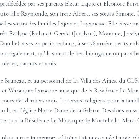
té prédécédée par ses parents Elzéar Lajoie et Eléonore Boiv
tite-fille Raymonde, son frère Albert, ses sœurs Simone, C
belles-sœurs des familles Lajoie et Lajeunesse. Elle laisse
orés: Évelyne (Roland), Gérald (Jocelyne), Monique, Jocely
mille); à ses 24 petits-enfants, à ses 36 arrière-petits-enfan
tous également, qu’ils soient de lien biologique ou par allia
nièces, parents et amis.
 Bruneau, et au personnel de La Villa des Aînés, du CLSC
lt et Véronique Larocque ainsi que de la Résidence Le Mon
cours des derniers mois. Le service religieux pour la fam
 10 h. en l’église Notre-Dame-de-la-Salette. Des dons en sa
tte ou à la Résidence Le Monarque de Montebello. Merci à
 plant a tree in memory of Irène Lajeunesse née Lajoie, pl