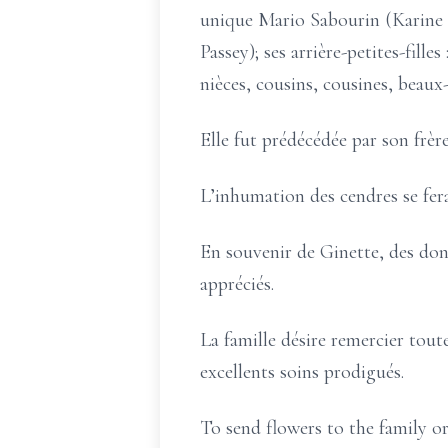
unique Mario Sabourin (Karine S
Passey); ses arrière-petites-fill
nièces, cousins, cousines, beaux-
Elle fut prédécédée par son frèr
L’inhumation des cendres se fera 
En souvenir de Ginette, des do
appréciés.
La famille désire remercier tou
excellents soins prodigués.
To send flowers to the family or