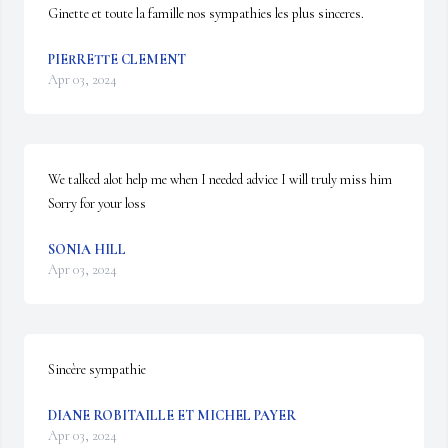
Ginette et toute la famille nos sympathies les plus sinceres.
PIERRETTE CLEMENT
Apr 03, 2024
We talked alot help me when I needed advice I will truly miss him

Sorry for your loss
SONIA HILL
Apr 03, 2024
Sincère sympathie
DIANE ROBITAILLE ET MICHEL PAYER
Apr 03, 2024