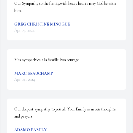
Our Sympathy to the family.with heavy hearts may God be with 
him.
GREG CHRISTINE MINOGUE
Apr 05, 2024
Mes sympathies a la famille  bon courage
MARC BEAUCHAMP
Apr 04, 2024
Our deepest sympathy to you all. Your family is in our thoughts 
and prayers.
ADAMO FAMILY