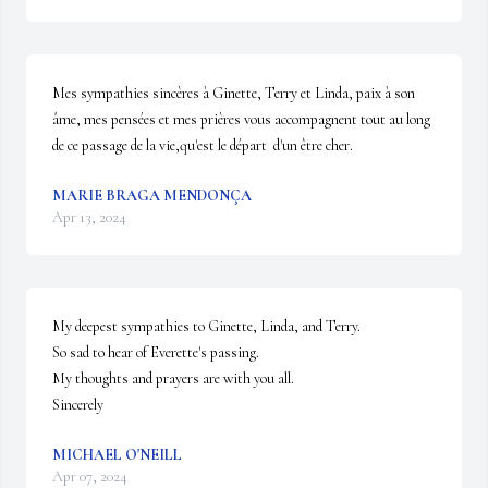
Mes sympathies sincères à Ginette, Terry et Linda, paix à son 
âme, mes pensées et mes prières vous accompagnent tout au long 
de ce passage de la vie,qu'est le départ  d'un être cher.
MARIE BRAGA MENDONÇA
Apr 13, 2024
My deepest sympathies to Ginette, Linda, and Terry.  

So sad to hear of Everette's passing.  

My thoughts and prayers are with you all.

Sincerely
MICHAEL O'NEILL
Apr 07, 2024