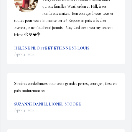
qu’aux familles Weatherdon et Hill, à ses 
nombreux ami.es.  Bon courage à vous tous et 
toutes pour votre immense perte ! Repose en paix très cher 
Everett, je ne t’oublierai jamais.  May God bless you my dearest 
friend 😢🌹❤️💐
HÉLÈNE PILOTTE ET ÉTIENNE ST-LOUIS
Apr 04, 2024
Sincères condoléances pour cette grandes pertes, courage , il est en 
paix maintenant xx
SUZANNE DANIEL LIONEL STOOKE
Apr 04, 2024