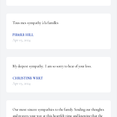
Tous mes sympathy à la familles
PIERRE HILL
Apr 03, 2024
My deepest sympathy.  I am so sorry to hear of your loss.
CHRISTINE WERT
Apr 03, 2024
Our most sincere sympathies to the family. Sending our thoughts 
and prayers your way at this heartfelt time and knowing that the 