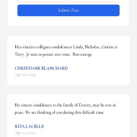
Submit Post
Mes sincères collègues condoléances Linda, Nicholas, Ginette et 
Terry.  Je suis en pensée avec vous.  Bon courage
CHRISTIANE BLANCHARD
Apr 22, 2024
My sincere condolences to the family of Everett, may he rest in 
peace. We are thinking of you during this difficult time.
RITA LACELLE
Apr 15, 2024