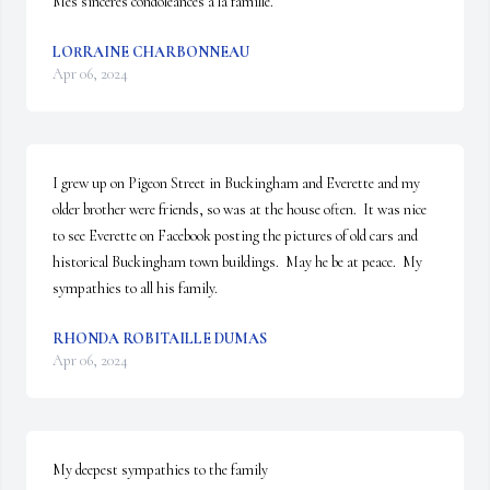
Mes sinceres condoleances a la famille.
LORRAINE CHARBONNEAU
Apr 06, 2024
I grew up on Pigeon Street in Buckingham and Everette and my 
older brother were friends, so was at the house often.  It was nice 
to see Everette on Facebook posting the pictures of old cars and 
historical Buckingham town buildings.  May he be at peace.  My 
sympathies to all his family.
RHONDA ROBITAILLE DUMAS
Apr 06, 2024
My deepest sympathies to the family