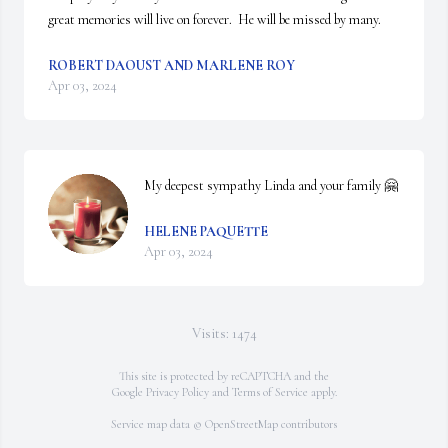
great memories will live on forever.  He will be missed by many.
ROBERT DAOUST AND MARLENE ROY
Apr 03, 2024
My deepest sympathy Linda and your family 🤗
HELENE PAQUETTE
Apr 03, 2024
Visits: 1474
This site is protected by reCAPTCHA and the
Google
Privacy Policy
and
Terms of Service
apply.
Service map data ©
OpenStreetMap
contributors