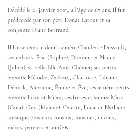
Décédé le 21 janvier 2023, à l’âge de 67 ans. Il fut
prédécédé par son père Donat Latour et sa
conjointe Diane Bertrand.
Il laisse dans le deuil sa mère Claudette Dussault;
ses enfants: Éric (Sophie), Dominic et Nancy
(Julien); sa belle-fille Anik Chénier; ses petits-
enfants: Mélodie, Zackary, Charlotte, Lilijane,
Démrik, Alexanne, Émilie et Ève; ses arrière-petits-
enfants: Liam et Milan; ses frères et sœurs: Marc
(Gina), Guy (Mylene), Odette, Lucie et Nathalie,
ainsi que plusieurs cousins, cousines, neveux,
nièces, parents et ami(e)s.