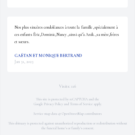
Nos plus sincères condoléances à toute la  famille ,spécialement à 
ces enfants Éric,Dominic,Nancy ,ainsi qu’à Anik.,sa mère,frères 
et sœurs.
GAÉTAN ET MONIQUE BERTRAND
Jan 31, 2023
Visits: 116
This site is protected by reCAPTCHA and the
Google
Privacy Policy
and
Terms of Service
apply.
Service map data ©
OpenStreetMap
contributors
This obituary is protected against unauthorized reproduction or redistribution without
the funeral home's or family's consent.