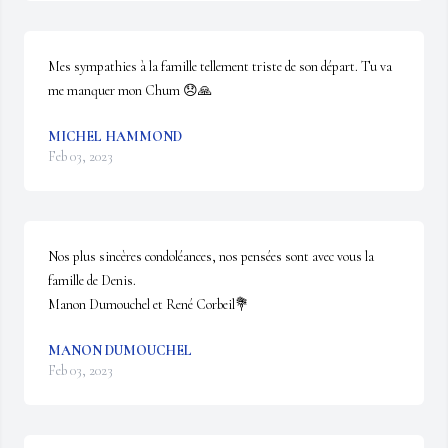
Mes sympathies à la famille tellement triste de son départ. Tu va 
me manquer mon Chum 😞🙏
MICHEL HAMMOND
Feb 03, 2023
Nos plus sincères condoléances, nos pensées sont avec vous la 
famille de Denis.

Manon Dumouchel et René Corbeil💐
MANON DUMOUCHEL
Feb 03, 2023