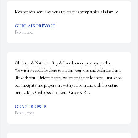
Mes pensées sont avec vous toutes mes sympathies à la famille
GHISLAIN PREVOST
Feb 01, 2023
Oh Lucie & Nathalie, Roy & I send our deepest sympathies.

We wish we could be there to mourn your loss and celebrate Denis 
life with you.  Unfortunately, we are unable to be there.  Just know 
our thoughts and prayers are with you both and with his entire 
family. May God bless all of you.  Grace & Roy
GRACE BRESEE
Feb 01, 2023