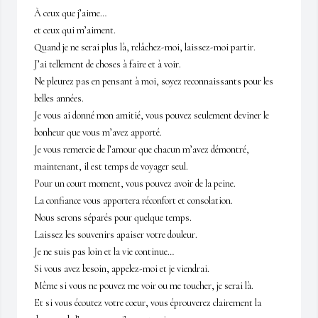
À ceux que j’aime…

et ceux qui m’aiment.

Quand je ne serai plus là, relâchez-moi, laissez-moi partir.

J’ai tellement de choses à faire et à voir.

Ne pleurez pas en pensant à moi, soyez reconnaissants pour les 
belles années.

Je vous ai donné mon amitié, vous pouvez seulement deviner le 
bonheur que vous m’avez apporté.

Je vous remercie de l’amour que chacun m’avez démontré, 
maintenant, il est temps de voyager seul.

Pour un court moment, vous pouvez avoir de la peine.

La confiance vous apportera réconfort et consolation.

Nous serons séparés pour quelque temps.

Laissez les souvenirs apaiser votre douleur.

Je ne suis pas loin et la vie continue…

Si vous avez besoin, appelez-moi et je viendrai.

Même si vous ne pouvez me voir ou me toucher, je serai là.

Et si vous écoutez votre coeur, vous éprouverez clairement la 