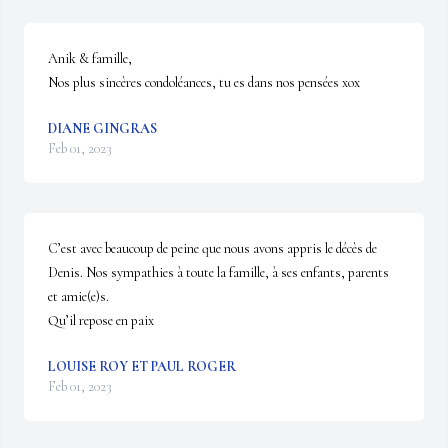
Anik & famille,

Nos plus sincères condoléances, tu es dans nos pensées xox
DIANE GINGRAS
Feb 01, 2023
C’est avec beaucoup de peine que nous avons appris le décès de 
Denis. Nos sympathies à toute la famille, à ses enfants, parents 
et amie(e)s.

Qu’il repose en paix
LOUISE ROY ET PAUL ROGER
Feb 01, 2023