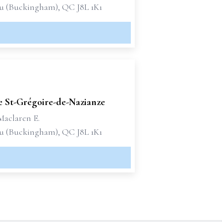
u (Buckingham), QC J8L 1K1
e St-Grégoire-de-Nazianze
Maclaren E.
u (Buckingham), QC J8L 1K1