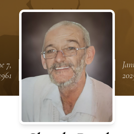
e 7,
Jan
1961
202