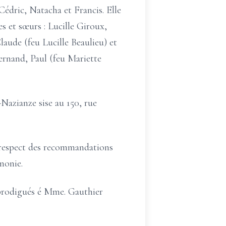
Cédric, Natacha et Francis. Elle
es et sœurs : Lucille Giroux,
aude (feu Lucille Beaulieu) et
Fernand, Paul (feu Mariette
-Nazianze sise au 150, rue
respect des recommandations
monie.
s prodigués é Mme. Gauthier