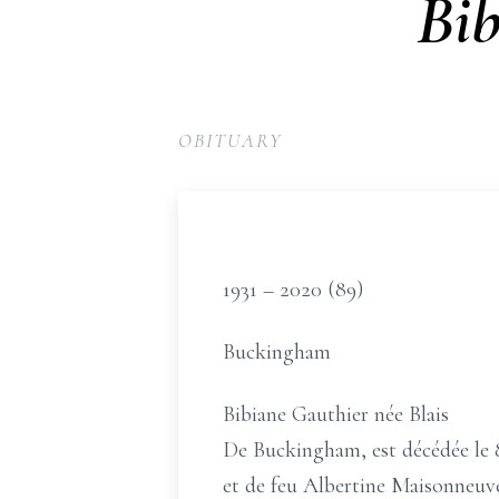
Bib
OBITUARY
1931 – 2020 (89)
Buckingham
Bibiane Gauthier née Blais
De Buckingham, est décédée le 8 a
et de feu Albertine Maisonneuve a