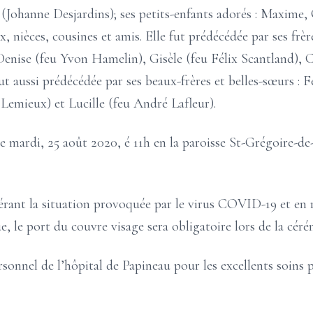
(Johanne Desjardins); ses petits-enfants adorés : Maxime, 
, nièces, cousines et amis. Elle fut prédécédée par ses frèr
enise (feu Yvon Hamelin), Gisèle (feu Félix Scantland), Cl
fut aussi prédécédée par ses beaux-frères et belles-sœurs : 
Lemieux) et Lucille (feu André Lafleur).
 le mardi, 25 août 2020, é 11h en la paroisse St-Grégoire-de
 la situation provoquée par le virus COVID-19 et en 
e, le port du couvre visage sera obligatoire lors de la céré
ersonnel de l’hôpital de Papineau pour les excellents soin