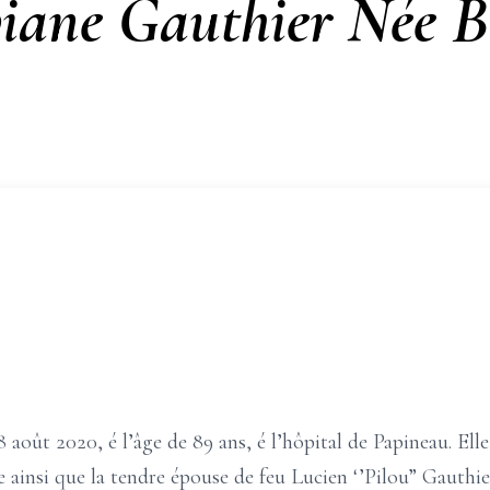
iane Gauthier Née B
oût 2020, é l’âge de 89 ans, é l’hôpital de Papineau. Elle é
insi que la tendre épouse de feu Lucien ‘’Pilou” Gauthier. E