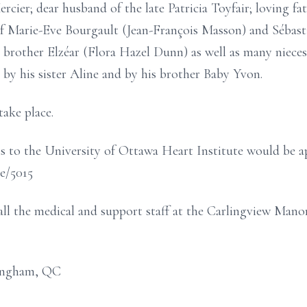
cier; dear husband of the late Patricia Toyfair; loving fa
f Marie-Eve Bourgault (Jean-François Masson) and Sébast
 brother Elzéar (Flora Hazel Dunn) as well as many nieces,
 by his sister Aline and by his brother Baby Yvon.
take place.
s to the University of Ottawa Heart Institute would be ap
e/5015
ll the medical and support staff at the Carlingview Manor
ingham, QC