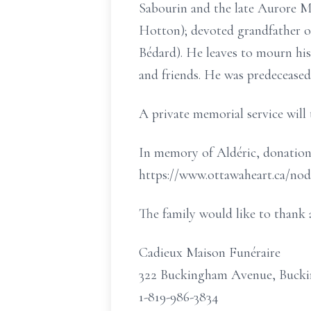
Sabourin and the late Aurore Mer
Hotton); devoted grandfather o
Bédard). He leaves to mourn his
and friends. He was predeceased
A private memorial service will 
In memory of Aldéric, donation
https://www.ottawaheart.ca/nod
The family would like to thank a
Cadieux Maison Funéraire
322 Buckingham Avenue, Buck
1-819-986-3834