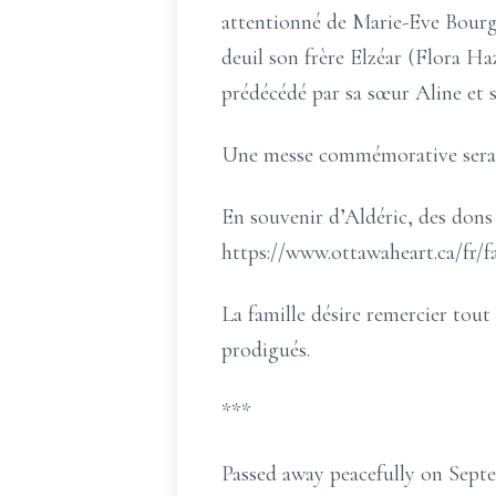
attentionné de Marie-Eve Bourga
deuil son frère Elzéar (Flora Ha
prédécédé par sa sœur Aline et 
Une messe commémorative sera c
En souvenir d’Aldéric, des dons 
https://www.ottawaheart.ca/fr/f
La famille désire remercier tout
prodigués.
***
Passed away peacefully on Septe