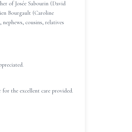
ther of Josée Sabourin (David
ien Bourgault (Caroline
 nephews, cousins, relatives
preciated.
 for the excellent care provided.